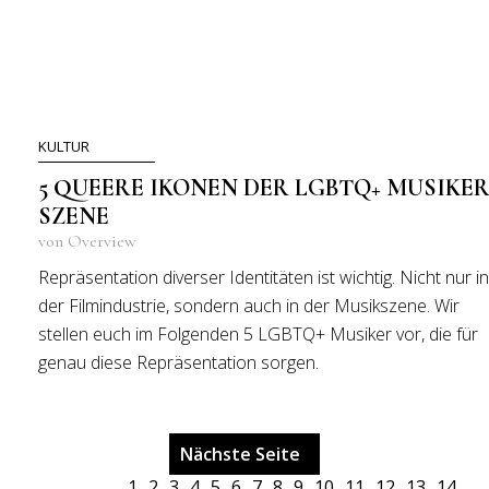
KULTUR
5 QUEERE IKONEN DER LGBTQ+ MUSIKE
SZENE
von Overview
Repräsentation diverser Identitäten ist wichtig. Nicht nur in
der Filmindustrie, sondern auch in der Musikszene. Wir
stellen euch im Folgenden 5 LGBTQ+ Musiker vor, die für
genau diese Repräsentation sorgen.
Nächste Seite
1
2
3
4
5
6
7
8
9
10
11
12
13
14