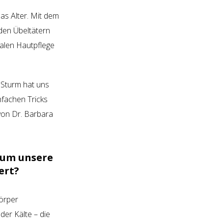
as Alter. Mit dem
iden Übeltätern
malen Hautpflege
a Sturm hat uns
nfachen Tricks
on Dr. Barbara
rum unsere
ert?
örper
der Kälte – die