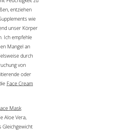
it Feuchtigkeit zu
ußen, entziehen
 Supplements wie
rend unser Körper
. Ich empfehle
 den Mangel an
ielsweise durch
pruchung von
ritierende oder
die
Face Cream
ace Mask
ie Aloe Vera,
s Gleichgewicht