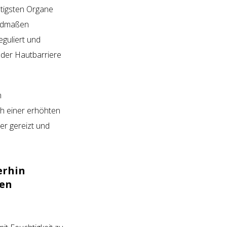
htigsten Organe
iedmaßen
guliert und
 der Hautbarriere
m
ch einer erhöhten
ler gereizt und
erhin
den