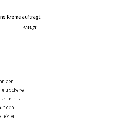
Anzeige
 an den
me trockene
 keinen Fall.
auf den
 schönen