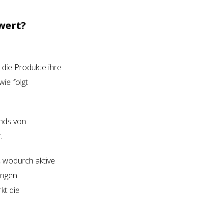
wert?
t die Produkte ihre
wie folgt
nds von
r.
, wodurch aktive
ungen
kt die