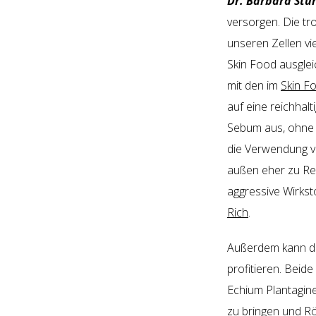
Dr. Barbara Stu
versorgen. Die tr
unseren Zellen vi
Skin Food ausglei
mit den im
Skin F
auf eine reichhal
Sebum aus, ohne d
die Verwendung v
außen eher zu Rei
aggressive Wirkst
Rich
.
Außerdem kann d
profitieren. Beid
Echium Plantagin
zu bringen und R