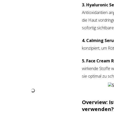
3. Hyaluronic S
Antioxidantien ang
die Haut vordringe
sofortig sichtbare
4. Calming Ser
konzipiert, um Rö
5. Face Cream R
wirkende Stoffe w
sie optimal zu sc
Overview:
I
verwenden