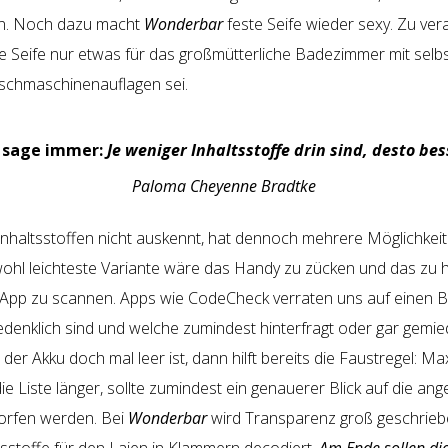
n. Noch dazu macht
Wonderbar
feste Seife wieder sexy. Zu veral
te Seife nur etwas für das großmütterliche Badezimmer mit selb
chmaschinenauflagen sei.
h sage immer:
Je weniger Inhaltsstoffe drin sind, desto bes
Paloma Cheyenne Bradtke
Inhaltsstoffen nicht auskennt, hat dennoch mehrere Möglichkeit
wohl leichteste Variante wäre das Handy zu zücken und das zu 
 App zu scannen. Apps wie CodeCheck verraten uns auf einen B
edenklich sind und welche zumindest hinterfragt oder gar gem
der Akku doch mal leer ist, dann hilft bereits die Faustregel: Ma
 die Liste länger, sollte zumindest ein genauerer Blick auf die a
worfen werden. Bei
Wonderbar
wird Transparenz groß geschrie