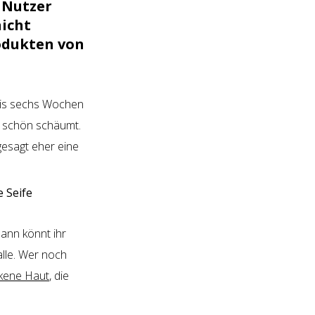
 Nutzer
nicht
rodukten von
bis sechs Wochen
hr schön schäumt.
gesagt eher eine
ann könnt ihr
alle. Wer noch
ckene Haut
, die