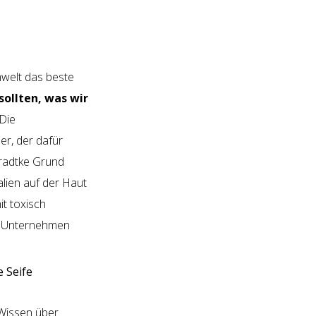
mwelt das beste
sollten, was wir
 Die
r, der dafür
radtke Grund
lien auf der Haut
t toxisch
es Unternehmen
 Wissen über