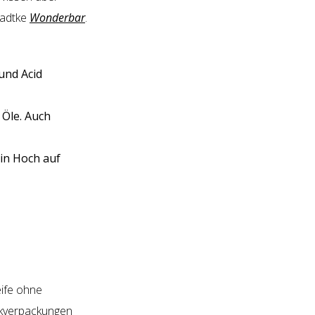
radtke
Wonderbar
.
und Acid
 Öle. Auch
ein Hoch auf
eife ohne
tikverpackungen