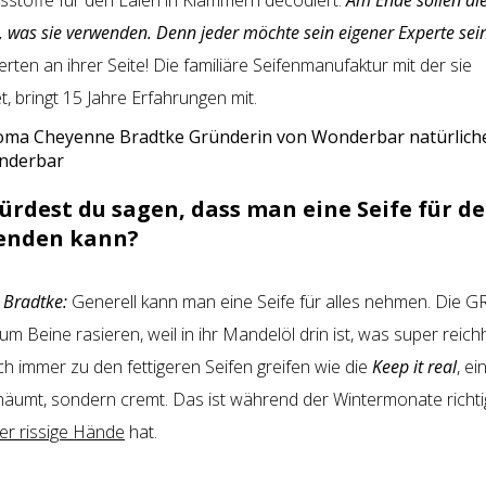
tsstoffe für den Laien in Klammern decodiert.
Am Ende sollen di
, was sie verwenden. Denn jeder möchte sein eigener Experte sein
erten an ihrer Seite! Die familiäre Seifenmanufaktur mit der sie
 bringt 15 Jahre Erfahrungen mit.
nderbar
ürdest du sagen, dass man eine Seife für 
enden kann?
Bradtke:
Generell kann man eine Seife für alles nehmen. Die
um Beine rasieren, weil in ihr Mandelöl drin ist, was super reichh
ch immer zu den fettigeren Seifen greifen wie die
Keep it real
, ei
schäumt, sondern cremt. Das ist während der Wintermonate richt
er rissige Hände
hat.