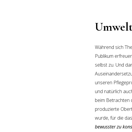
Umweltb
Während sich The
Publikum erfreuen
selbst zu. Und da
Auseinandersetzu
unseren Pflegepr
und natürlich auc
beim Betrachten de
produzierte Obert
wurde, für die da
bewusster zu kon