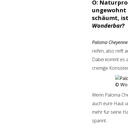
O: Naturpro
ungewohnt i
schäumt, ist
Wonderbar
?
Paloma Cheyenne 
reifen, also reift
Dabei kommt es all
cremige Konsiste
© Wo
Wenn Paloma Chey
auch eure Haut un
mehr für seine Ha
spannt.