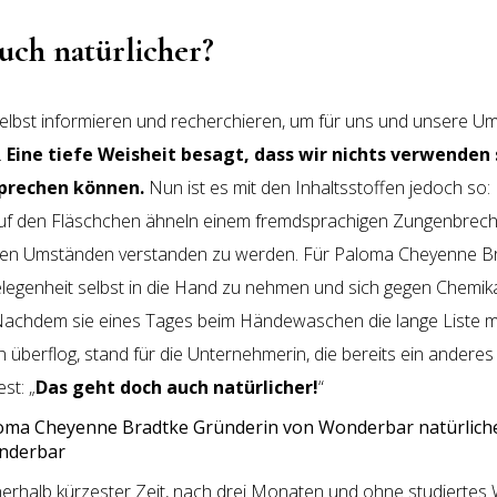
uch natürlicher?
elbst informieren und recherchieren, um für uns und unsere U
.
Eine tiefe Weisheit besagt, dass wir nichts verwenden 
sprechen können.
Nun ist es mit den Inhaltsstoffen jedoch so:
uf den Fläschchen ähneln einem fremdsprachigen Zungenbreche
inen Umständen verstanden zu werden. Für Paloma Cheyenne B
legenheit selbst in die Hand zu nehmen und sich gegen Chemika
achdem sie eines Tages beim Händewaschen die lange Liste mi
überflog, stand für die Unternehmerin, die bereits ein ander
est: „
Das geht doch auch natürlicher!
“
nderbar
nerhalb kürzester Zeit, nach drei Monaten und ohne studiertes