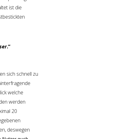
tet ist die
stbestickten
ser
.“
en sich schnell zu
hinterfragende
lick welche
ieden werden
ximal 20
ngegebenen
ben, deswegen