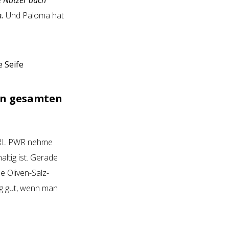
e Nutzer auch
.
Und Paloma hat
den gesamten
 GRL PWR nehme
altig ist. Gerade
ne Oliven-Salz-
ig gut, wenn man